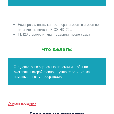
Неисправна плата контроллера, сгорел, выгорел по
питанию, не виден в BIOS HD120IJ
HD120IJ уронили, упал, ударили, после удара
Что делать:
Это достаточно серъёзные поломки и чтобы не
рисковать потерей файлов лучше обратиться за
помощью в нашу лабораторию
Скачать прошивку