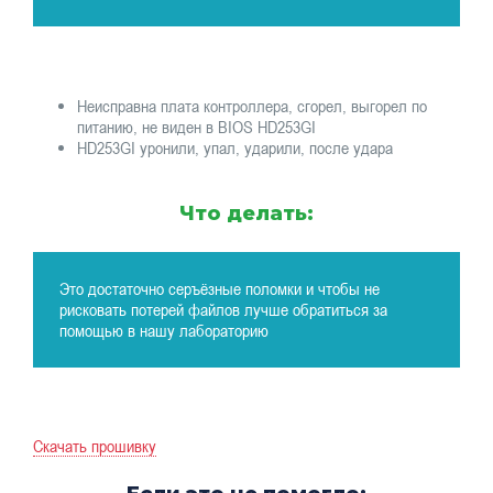
Неисправна плата контроллера, сгорел, выгорел по
питанию, не виден в BIOS HD253GI
HD253GI уронили, упал, ударили, после удара
Что делать:
Это достаточно серъёзные поломки и чтобы не
рисковать потерей файлов лучше обратиться за
помощью в нашу лабораторию
Скачать прошивку