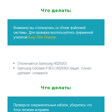
Что делать:
Возможно вы столкнулись со сбоем файловой
системы. Для проверки воспользуйтесь фирменной
утилитой
Easy Disk Checker
Отключается Samsung HD253GI
Samsung CoGreen F3EG HD253GI пищит, стучит,
щёлкает, сломался
Что делать:
Проверьте соединительные кабели, убедитесь что
блок питания исправен.