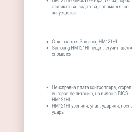
HM121HI ошибка сектора, исчез, перес
откликаться, видеться, поломался, не
запускается
Отключается Samsung HM121HI
Samsung HM121HI пищит, стучит, щёлк
сломался
Неисправна плата контроллера, сгорел
выгорел по питанию, не виден в BIOS
HM121HI
HM121HI уронили, упал, ударили, посл
удара