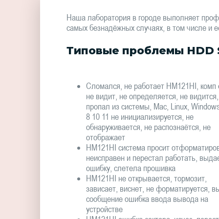
Наша лаборатория в городе выполняет проф
самых безнадёжных случаях, в том числе и е
Типовые проблемы HDD 
Сломался, не работает HM121HI, комп 
не видит, не определяется, не видится,
пропал из системы, Mac, Linux, Window
8 10 11 не инициализируется, не
обнаруживается, не распознаётся, не
отображает
HM121HI система просит отформатиров
неисправен и перестал работать, выда
ошибку, слетела прошивка
HM121HI не открывается, тормозит,
зависает, виснет, не форматируется, в
сообщение ошибка ввода вывода на
устройстве