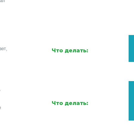
тал
ает,
Что делать:
,
Что делать:
е