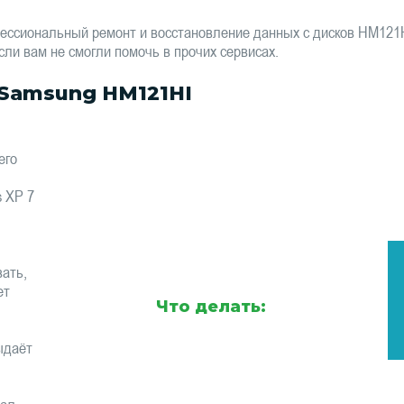
ессиональный ремонт и восстановление данных с дисков HM121
сли вам не смогли помочь в прочих сервисах.
Samsung HM121HI
его
s XP 7
ать,
ет
Что делать:
ыдаёт