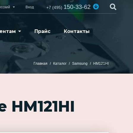
150-33-62
усский
Вход
+7 (495)
ентам
Прайс
Контакты
Главная
Каталог
Samsung
HM121HI
е HM121HI