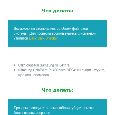
Что делать:
Возможно вы столкнулись со сбоем файловой
системы. Для проверки воспользуйтесь фирменной
утилитой
Easy Disk Checker
Отключается Samsung SP0411N
Samsung SpinPoint PL40Series SP0411N пищит, стучит,
щёлкает, сломался
Что делать:
Проверьте соединительные кабели, убедитесь что
блок питания исправен.