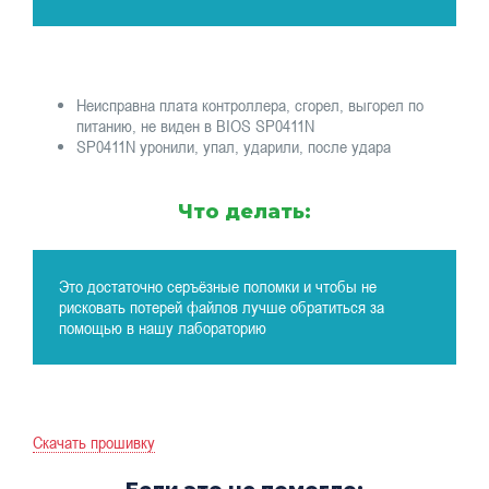
Неисправна плата контроллера, сгорел, выгорел по
питанию, не виден в BIOS SP0411N
SP0411N уронили, упал, ударили, после удара
Что делать:
Это достаточно серъёзные поломки и чтобы не
рисковать потерей файлов лучше обратиться за
помощью в нашу лабораторию
Скачать прошивку