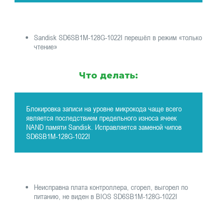
Sandisk SD6SB1M-128G-1022I перешёл в режим «только
чтение»
Что делать:
Блокировка записи на уровне микрокода чаще всего
является последствием предельного износа ячеек
NAND памяти Sandisk. Исправляется заменой чипов
SD6SB1M-128G-1022I
Неисправна плата контроллера, сгорел, выгорел по
питанию, не виден в BIOS SD6SB1M-128G-1022I