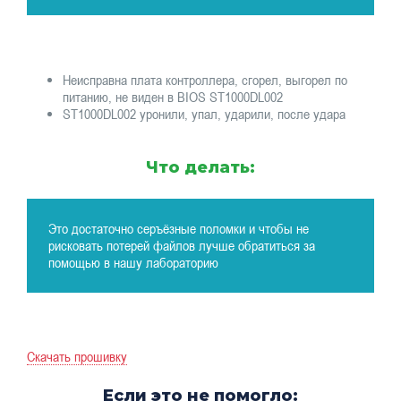
Неисправна плата контроллера, сгорел, выгорел по
питанию, не виден в BIOS ST1000DL002
ST1000DL002 уронили, упал, ударили, после удара
Что делать:
Это достаточно серъёзные поломки и чтобы не
рисковать потерей файлов лучше обратиться за
помощью в нашу лабораторию
Скачать прошивку
Если это не помогло: