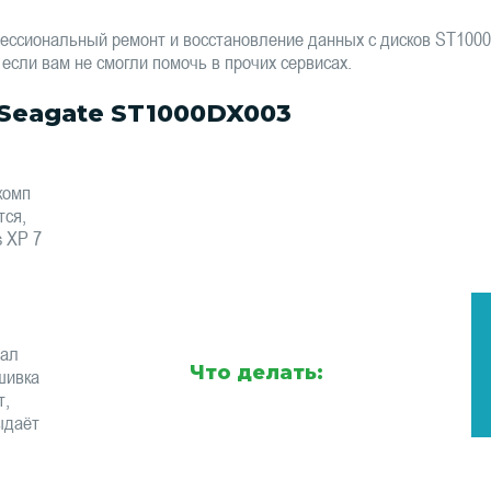
ессиональный ремонт и восстановление данных с дисков ST10
 если вам не смогли помочь в прочих сервисах.
Seagate ST1000DX003
комп
тся,
s XP 7
тал
Что делать:
шивка
т,
ыдаёт