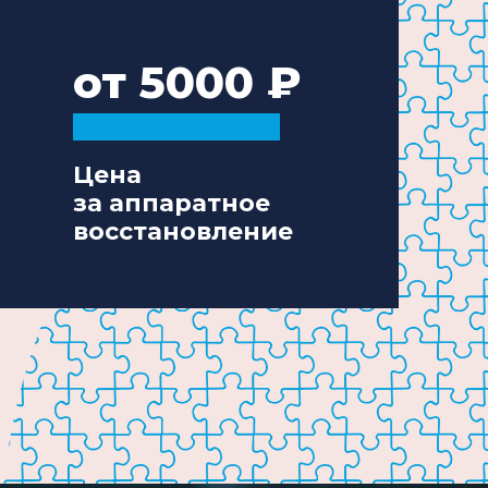
от 5000
Цена
за аппаратное
восстановление