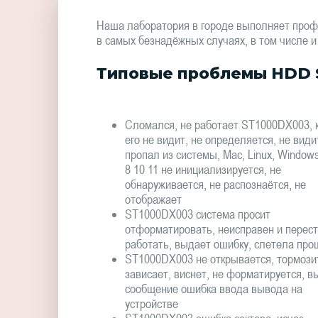
Наша лаборатория в городе выполняет проф
в самых безнадёжных случаях, в том числе и
Типовые проблемы HDD 
Сломался, не работает ST1000DX003, 
его не видит, не определяется, не види
пропал из системы, Mac, Linux, Window
8 10 11 не инициализируется, не
обнаруживается, не распознаётся, не
отображает
ST1000DX003 система просит
отформатировать, неисправен и перес
работать, выдает ошибку, слетела про
ST1000DX003 не открывается, тормози
зависает, виснет, не форматируется, в
сообщение ошибка ввода вывода на
устройстве