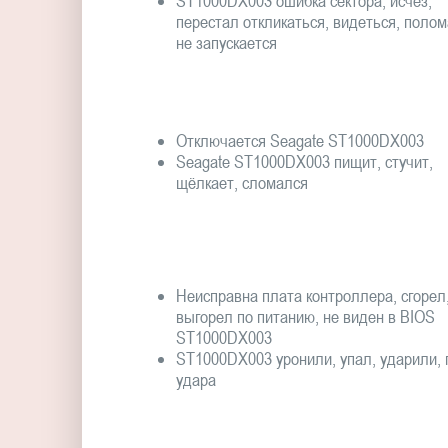
ST1000DX003 ошибка сектора, исчез,
перестал откликаться, видеться, полом
не запускается
Отключается Seagate ST1000DX003
Seagate ST1000DX003 пищит, стучит,
щёлкает, сломался
Неисправна плата контроллера, сгорел
выгорел по питанию, не виден в BIOS
ST1000DX003
ST1000DX003 уронили, упал, ударили, 
удара