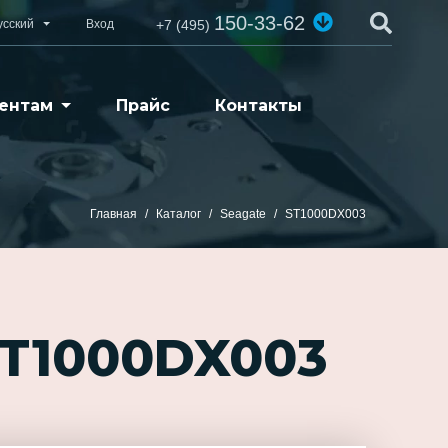
150-33-62
усский
Вход
+7 (495)
ентам
Прайс
Контакты
Главная
Каталог
Seagate
ST1000DX003
ST1000DX003