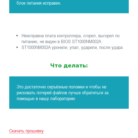
блок питания исправен.
Неисправна плата контроллера, сгорел, выгорел по
питанию, не виден в BIOS ST1000NM002A
ST1000NM002A уронили, упал, ударили, после удара
Что делать:
Это достаточно серъёзные поломки и чтобы не
рисковать потерей файлов лучше обратиться за
помощью в нашу лабораторию
Скачать прошивку