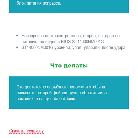
блок питания исправен.
Неисправна плата контроллера, сгорел, выгорел по
питанию, не виден в BIOS ST14000NM001G
ST14000NM001G уронили, упал, ударили, после удара
Что делать:
Это достаточно серъёзные поломки и чтобы не
рисковать потерей файлов лучше обратиться за
помощью в нашу лабораторию
Скачать прошивку