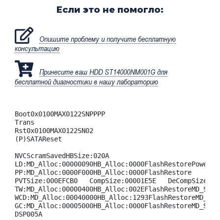
Если это не помогло:
Опишите проблему и получите бесплатную
консультацию
Принесите ваш HDD ST14000NM001G для
бесплатной диагностики в нашу лабораторию
Boot0x0100MAX0122SNРРРР

Trans

Rst0x0100MAX0122SN02

(P)SATAReset

NVCScramSavedHBSize:020A

LD:MD_Alloc:00000090HB_Alloc:0000FlashRestorePowerDe
PP:MD_Alloc:0000F000HB_Alloc:0000FlashRestore

PVTSize:000EFCB0   CompSize:00001E5E   DeCompSize:00
TW:MD_Alloc:00000400HB_Alloc:002EFlashRestoreMD_Save
WCD:MD_Alloc:00040000HB_Alloc:1293FlashRestoreMD_Sav
GC:MD_Alloc:00005000HB_Alloc:0000FlashRestoreMD_Save
DSP005A
