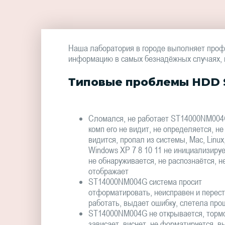
Наша лаборатория в городе выполняет проф
информацию в самых безнадёжных случаях, в 
Типовые проблемы HDD 
Сломался, не работает ST14000NM004
комп его не видит, не определяется, не
видится, пропал из системы, Mac, Linux
Windows XP 7 8 10 11 не инициализируе
не обнаруживается, не распознаётся, н
отображает
ST14000NM004G система просит
отформатировать, неисправен и перес
работать, выдает ошибку, слетела про
ST14000NM004G не открывается, тормо
зависает, виснет, не форматируется, в