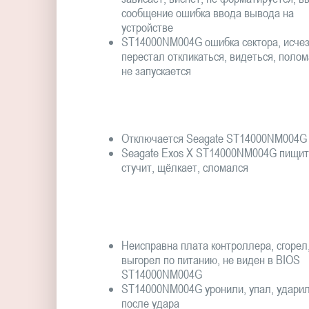
сообщение ошибка ввода вывода на
устройстве
ST14000NM004G ошибка сектора, исчез
перестал откликаться, видеться, полом
не запускается
Отключается Seagate ST14000NM004G
Seagate Exos X ST14000NM004G пищит
стучит, щёлкает, сломался
Неисправна плата контроллера, сгорел
выгорел по питанию, не виден в BIOS
ST14000NM004G
ST14000NM004G уронили, упал, ударил
после удара