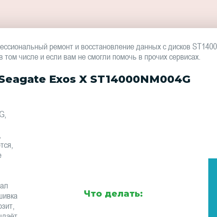
ессиональный ремонт и восстановление данных с дисков ST14
том числе и если вам не смогли помочь в прочих сервисах.
Seagate Exos X ST14000NM004G
G,
,
тся,
е
тал
Что делать:
шивка
зит,
ыдаёт