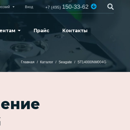
150-33-62
усский
Вход
+7 (495)
ентам
Прайс
Контакты
Главная
Каталог
Seagate
ST14000NM004G
ление
G