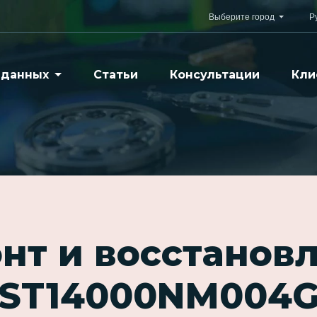
Выберите город
Р
 данных
Статьи
Консультации
Кли
нт и восстанов
ST14000NM004