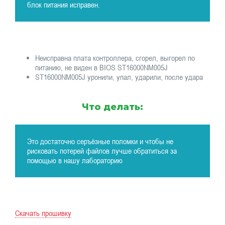
блок питания исправен.
Неисправна плата контроллера, сгорел, выгорел по
питанию, не виден в BIOS ST16000NM005J
ST16000NM005J уронили, упал, ударили, после удара
Что делать:
Это достаточно серъёзные поломки и чтобы не
рисковать потерей файлов лучше обратиться за
помощью в нашу лабораторию
Скачать прошивку