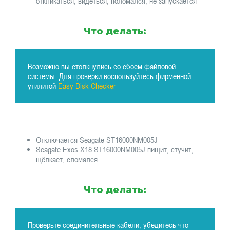
откликаться, видеться, поломался, не запускается
Что делать:
Возможно вы столкнулись со сбоем файловой
системы. Для проверки воспользуйтесь фирменной
утилитой
Easy Disk Checker
Отключается Seagate ST16000NM005J
Seagate Exos X18 ST16000NM005J пищит, стучит,
щёлкает, сломался
Что делать:
Проверьте соединительные кабели, убедитесь что