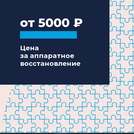
от 5000
Цена
за аппаратное
восстановление