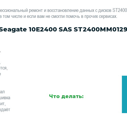
ессиональный ремонт и восстановление данных с дисков ST24
том числе и если вам не смогли помочь в прочих сервисах.
Seagate 10E2400 SAS ST2400MM012
,
,
тся,
е
тал
Что делать:
шивка
ит,
ыдаёт