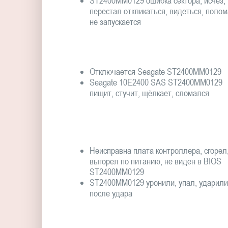
ST2400MM0129 ошибка сектора, исчез,
перестал откликаться, видеться, полом
не запускается
Отключается Seagate ST2400MM0129
Seagate 10E2400 SAS ST2400MM0129
пищит, стучит, щёлкает, сломался
Неисправна плата контроллера, сгорел
выгорел по питанию, не виден в BIOS
ST2400MM0129
ST2400MM0129 уронили, упал, ударили
после удара