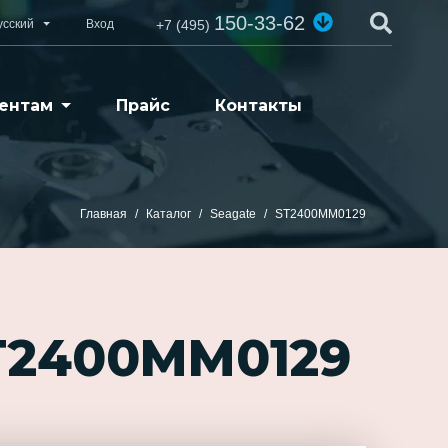
150-33-62
усский
Вход
+7 (495)
ентам
Прайс
Контакты
Главная
Каталог
Seagate
ST2400MM0129
T2400MM0129