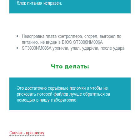
блок питания исправен.
Неисправна плата контроллера, сгорел, выгорел по
питанию, не виден в BIOS ST3000NM006A
ST3000NM006A уронили, упал, ударили, после удара
Что делать:
Это достаточно серъёзные поломки и чтобы не
рисковать потерей файлов лучше обратиться за
помощью в нашу лабораторию
Скачать прошивку