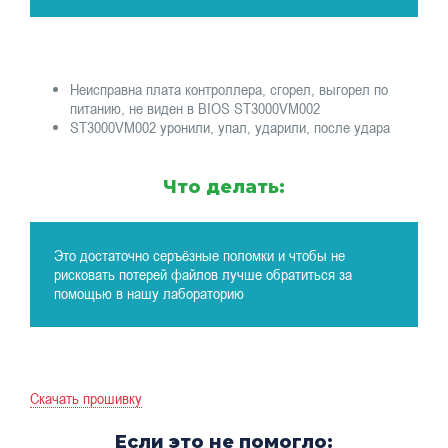
Неисправна плата контроллера, сгорел, выгорел по
питанию, не виден в BIOS ST3000VM002
ST3000VM002 уронили, упал, ударили, после удара
Что делать:
Это достаточно серъёзные поломки и чтобы не
рисковать потерей файлов лучше обратиться за
помощью в нашу лабораторию
Скачать прошивку
Если это не помогло: