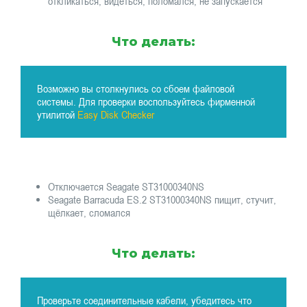
откликаться, видеться, поломался, не запускается
Что делать:
Возможно вы столкнулись со сбоем файловой
системы. Для проверки воспользуйтесь фирменной
утилитой
Easy Disk Checker
Отключается Seagate ST31000340NS
Seagate Barracuda ES.2 ST31000340NS пищит, стучит,
щёлкает, сломался
Что делать:
Проверьте соединительные кабели, убедитесь что