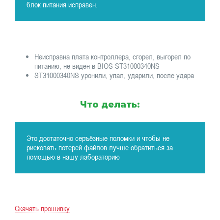
блок питания исправен.
Неисправна плата контроллера, сгорел, выгорел по
питанию, не виден в BIOS ST31000340NS
ST31000340NS уронили, упал, ударили, после удара
Что делать:
Это достаточно серъёзные поломки и чтобы не
рисковать потерей файлов лучше обратиться за
помощью в нашу лабораторию
Скачать прошивку