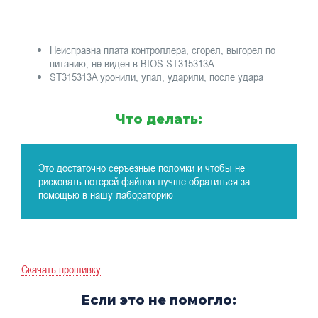
Неисправна плата контроллера, сгорел, выгорел по
питанию, не виден в BIOS ST315313A
ST315313A уронили, упал, ударили, после удара
Что делать:
Это достаточно серъёзные поломки и чтобы не
рисковать потерей файлов лучше обратиться за
помощью в нашу лабораторию
Скачать прошивку
Если это не помогло: