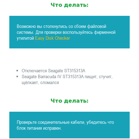
Что делать:
Возможно вы столкнулись со сбоем файловой
системы. Для проверки воспользуйтесь фирменной
утилитой
Easy Disk Checker
Отключается Seagate ST315313A
Seagate Barracuda IV ST315313A пищит, стучит,
щёлкает, сломался
Что делать:
Проверьте соединительные кабели, убедитесь что
блок питания исправен.