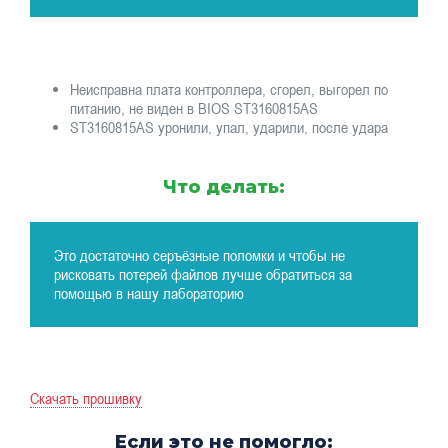
Неисправна плата контроллера, сгорел, выгорел по
питанию, не виден в BIOS ST3160815AS
ST3160815AS уронили, упал, ударили, после удара
Что делать:
Это достаточно серъёзные поломки и чтобы не
рисковать потерей файлов лучше обратиться за
помощью в нашу лабораторию
Скачать прошивку
Если это не помогло: