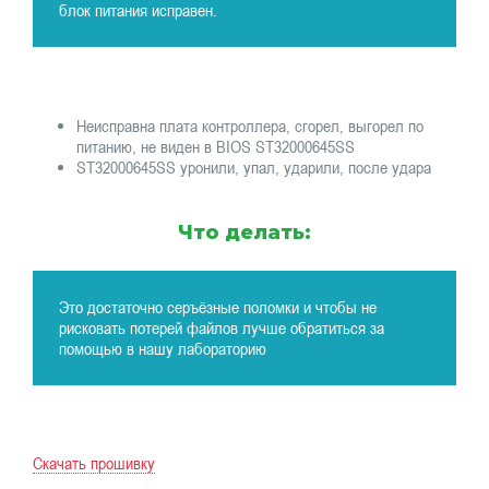
блок питания исправен.
Неисправна плата контроллера, сгорел, выгорел по
питанию, не виден в BIOS ST32000645SS
ST32000645SS уронили, упал, ударили, после удара
Что делать:
Это достаточно серъёзные поломки и чтобы не
рисковать потерей файлов лучше обратиться за
помощью в нашу лабораторию
Скачать прошивку