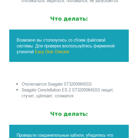
откликаться, видеться, поломался, не запускается
Что делать:
Возможно вы столкнулись со сбоем файловой
системы. Для проверки воспользуйтесь фирменной
утилитой
Easy Disk Checker
Отключается Seagate ST32000645SS
Seagate Constellation ES.2 ST32000645SS пищит,
стучит, щёлкает, сломался
Что делать:
Проверьте соединительные кабели, убедитесь что