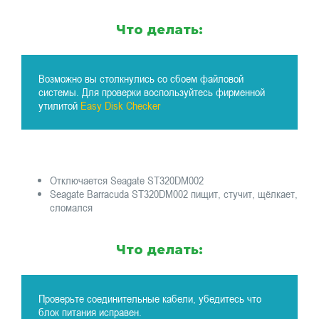
Что делать:
Возможно вы столкнулись со сбоем файловой
системы. Для проверки воспользуйтесь фирменной
утилитой
Easy Disk Checker
Отключается Seagate ST320DM002
Seagate Barracuda ST320DM002 пищит, стучит, щёлкает,
сломался
Что делать:
Проверьте соединительные кабели, убедитесь что
блок питания исправен.