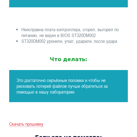
Неисправна плата контроллера, сгорел, выгорел по
питанию, не виден в BIOS ST320DM002
ST320DM002 уронили, упал, ударили, после удара
Что делать:
Это достаточно серъёзные поломки и чтобы не
рисковать потерей файлов лучше обратиться за
помощью в нашу лабораторию
Скачать прошивку