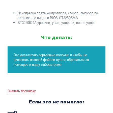
Неисправна плата контроллера, сгорел, выгорел по
питанию, не виден в BIOS ST3250624A
ST3250624A уронили, упал, ударили, после удара
Что делать:
Это достаточно серъёзные поломки и чтобы не
рисковать потерей файлов лучше обратиться за
помощью в нашу лабораторию
Скачать прошивку
Если это не помогло: