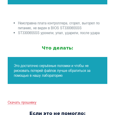
Неисправна плата контроллера, сгорел, выгорел по
питанию, не виден в BIOS ST3300655SS
ST3300655SS уронили, упал, ударили, после удара
Что делать:
Это достаточно серъёзные поломки и чтобы не
рисковать потерей файлов лучше обратиться за
помощью в нашу лабораторию
Скачать прошивку
Если это не помогло: