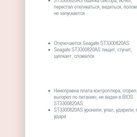
ST3300820AS ошибка сектора, исчез,
перестал откликаться, видеться, полом
не запускается
Отключается Seagate ST3300820AS
Seagate ST3300820AS пищит, стучит,
щёлкает, сломался
Неисправна плата контроллера, сгорел
выгорел по питанию, не виден в BIOS
ST3300820AS
ST3300820AS уронили, упал, ударили, 
удара