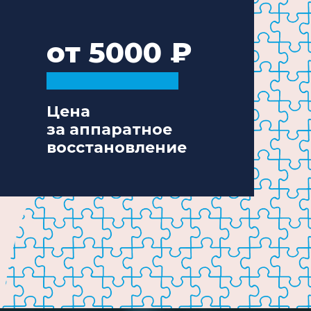
от 5000
Цена
за аппаратное
восстановление