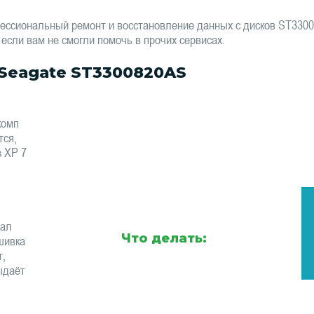
ессиональный ремонт и восстановление данных с дисков ST33
 если вам не смогли помочь в прочих сервисах.
Seagate ST3300820AS
комп
тся,
s XP 7
тал
Что делать:
шивка
т,
ыдаёт