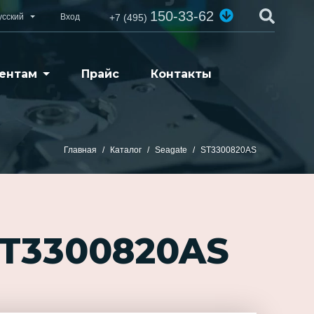
150-33-62
усский
Вход
+7 (495)
ентам
Прайс
Контакты
Главная
Каталог
Seagate
ST3300820AS
ST3300820AS