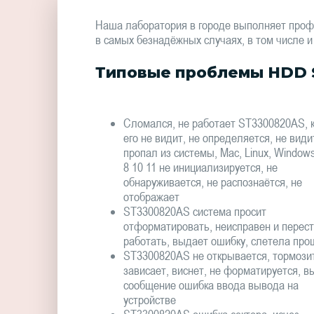
Наша лаборатория в городе выполняет проф
в самых безнадёжных случаях, в том числе и
Типовые проблемы HDD 
Сломался, не работает ST3300820AS, 
его не видит, не определяется, не види
пропал из системы, Mac, Linux, Window
8 10 11 не инициализируется, не
обнаруживается, не распознаётся, не
отображает
ST3300820AS система просит
отформатировать, неисправен и перес
работать, выдает ошибку, слетела про
ST3300820AS не открывается, тормози
зависает, виснет, не форматируется, в
сообщение ошибка ввода вывода на
устройстве