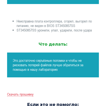
Неисправна плата контроллера, сгорел, выгорел по
питанию, не виден в BIOS ST3450857SS
ST3450857SS уронили, упал, ударили, после удара
Что делать:
Это достаточно серъёзные поломки и чтобы не
рисковать потерей файлов лучше обратиться за
помощью в нашу лабораторию
Скачать прошивку
Если это не помогло: