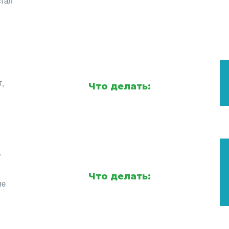
стал
т,
Что делать:
,
Что делать:
ле