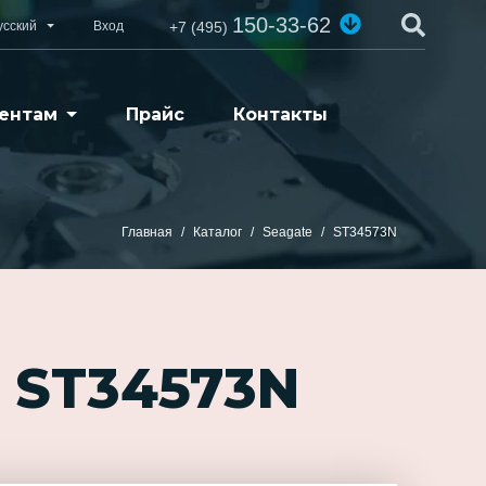
150-33-62
усский
Вход
+7 (495)
ентам
Прайс
Контакты
Главная
Каталог
Seagate
ST34573N
 ST34573N