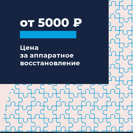
от 5000
Цена
за аппаратное
восстановление