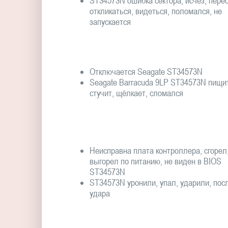
ST34573N ошибка сектора, исчез, пере
откликаться, видеться, поломался, не
запускается
Отключается Seagate ST34573N
Seagate Barracuda 9LP ST34573N пищи
стучит, щёлкает, сломался
Неисправна плата контроллера, сгорел
выгорел по питанию, не виден в BIOS
ST34573N
ST34573N уронили, упал, ударили, пос
удара