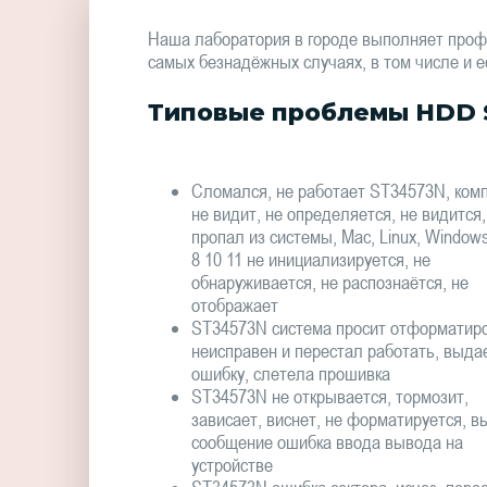
Наша лаборатория в городе выполняет проф
самых безнадёжных случаях, в том числе и е
Типовые проблемы HDD S
Сломался, не работает ST34573N, комп
не видит, не определяется, не видится,
пропал из системы, Mac, Linux, Window
8 10 11 не инициализируется, не
обнаруживается, не распознаётся, не
отображает
ST34573N система просит отформатиро
неисправен и перестал работать, выда
ошибку, слетела прошивка
ST34573N не открывается, тормозит,
зависает, виснет, не форматируется, в
сообщение ошибка ввода вывода на
устройстве