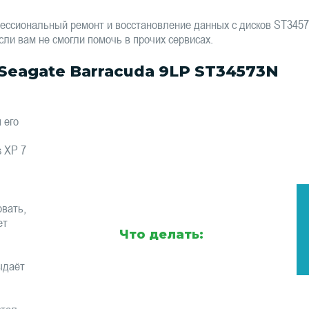
ессиональный ремонт и восстановление данных с дисков ST345
сли вам не смогли помочь в прочих сервисах.
eagate Barracuda 9LP ST34573N
 его
s XP 7
вать,
ет
Что делать:
ыдаёт