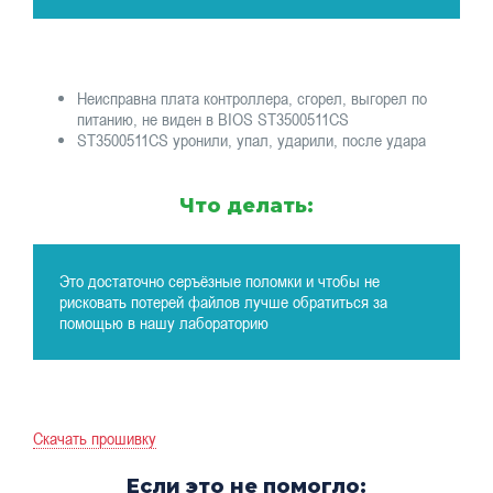
Неисправна плата контроллера, сгорел, выгорел по
питанию, не виден в BIOS ST3500511CS
ST3500511CS уронили, упал, ударили, после удара
Что делать:
Это достаточно серъёзные поломки и чтобы не
рисковать потерей файлов лучше обратиться за
помощью в нашу лабораторию
Скачать прошивку
Если это не помогло: