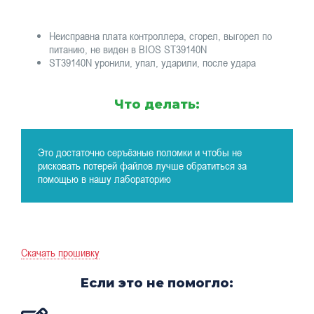
Неисправна плата контроллера, сгорел, выгорел по
питанию, не виден в BIOS ST39140N
ST39140N уронили, упал, ударили, после удара
Что делать:
Это достаточно серъёзные поломки и чтобы не
рисковать потерей файлов лучше обратиться за
помощью в нашу лабораторию
Скачать прошивку
Если это не помогло: