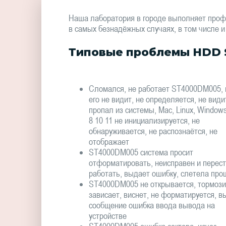
Наша лаборатория в городе выполняет проф
в самых безнадёжных случаях, в том числе и
Типовые проблемы HDD 
Сломался, не работает ST4000DM005, 
его не видит, не определяется, не види
пропал из системы, Mac, Linux, Window
8 10 11 не инициализируется, не
обнаруживается, не распознаётся, не
отображает
ST4000DM005 система просит
отформатировать, неисправен и перес
работать, выдает ошибку, слетела про
ST4000DM005 не открывается, тормози
зависает, виснет, не форматируется, в
сообщение ошибка ввода вывода на
устройстве