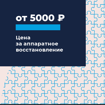
от 5000
Цена
за аппаратное
восстановление