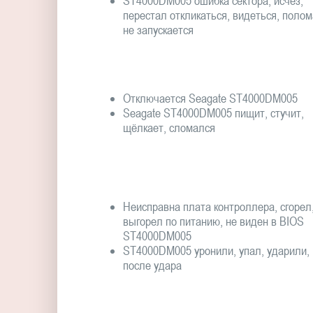
ST4000DM005 ошибка сектора, исчез,
перестал откликаться, видеться, полом
не запускается
Отключается Seagate ST4000DM005
Seagate ST4000DM005 пищит, стучит,
щёлкает, сломался
Неисправна плата контроллера, сгорел
выгорел по питанию, не виден в BIOS
ST4000DM005
ST4000DM005 уронили, упал, ударили,
после удара