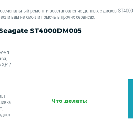
ессиональный ремонт и восстановление данных с дисков ST40
 если вам не смогли помочь в прочих сервисах.
Seagate ST4000DM005
комп
тся,
s XP 7
тал
Что делать:
шивка
т,
ыдаёт