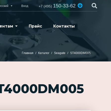
150-33-62
усский
Вход
+7 (495)
ентам
Прайс
Контакты
Главная
Каталог
Seagate
ST4000DM005
ST4000DM005