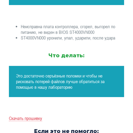
Неисправна плата контроллера, сгорел, выгорел по
питанию, не виден в BIOS ST4000VN000
ST4000VN000 уронили, упал, ударили, после удара
Что делать:
Это достаточно серъёзные поломки и чтобы не
рисковать потерей файлов лучше обратиться за
помощью в нашу лабораторию
Скачать прошивку
Если это не помогло: