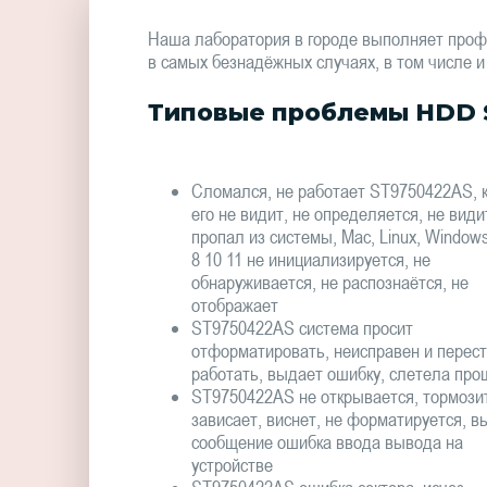
Наша лаборатория в городе выполняет проф
в самых безнадёжных случаях, в том числе и
Типовые проблемы HDD 
Сломался, не работает ST9750422AS, 
его не видит, не определяется, не види
пропал из системы, Mac, Linux, Window
8 10 11 не инициализируется, не
обнаруживается, не распознаётся, не
отображает
ST9750422AS система просит
отформатировать, неисправен и перес
работать, выдает ошибку, слетела про
ST9750422AS не открывается, тормози
зависает, виснет, не форматируется, в
сообщение ошибка ввода вывода на
устройстве