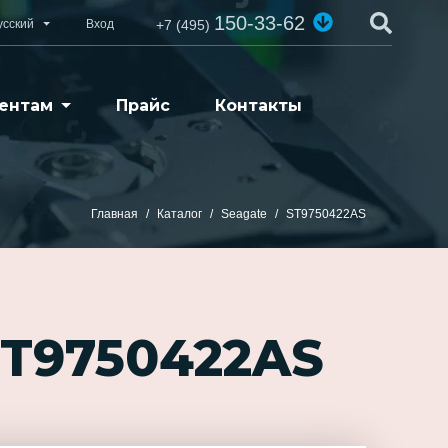
150-33-62
усский
Вход
+7 (495)
ентам
Прайс
Контакты
Главная
Каталог
Seagate
ST9750422AS
ST9750422AS