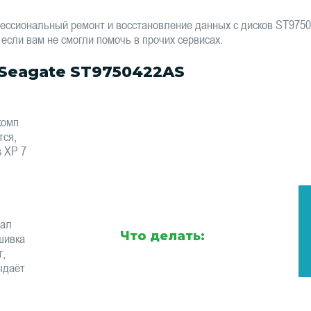
ессиональный ремонт и восстановление данных с дисков ST97
 если вам не смогли помочь в прочих сервисах.
Seagate ST9750422AS
комп
тся,
s XP 7
тал
Что делать:
шивка
т,
ыдаёт