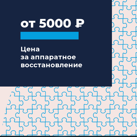
от 5000
Цена
за аппаратное
восстановление