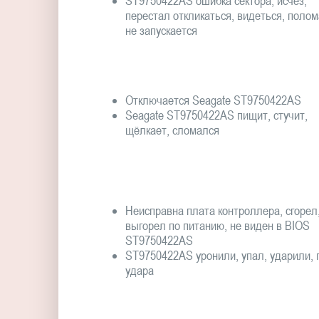
ST9750422AS ошибка сектора, исчез,
перестал откликаться, видеться, полом
не запускается
Отключается Seagate ST9750422AS
Seagate ST9750422AS пищит, стучит,
щёлкает, сломался
Неисправна плата контроллера, сгорел
выгорел по питанию, не виден в BIOS
ST9750422AS
ST9750422AS уронили, упал, ударили, 
удара