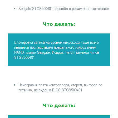
Seagate STGS500401 перешёл в режим «только чтение»
Что делать:
Блокировка записи на уровне микрокода чаще всего
является последствием предельного износа ячеек
NAND памяти Seagate. Исправляется заменой чипов
STGS500401
Неисправна плата контроллера, сгорел, выгорел по
питанию, не виден в BIOS STGS500401
Что делать: