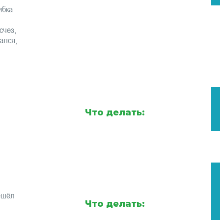
ибка
счез,
ался,
Что делать:
ешёл
Что делать: