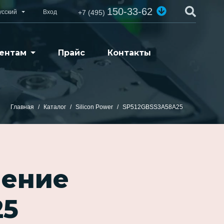
150-33-62
усский
Вход
+7 (495)
ентам
Прайс
Контакты
Главная
Каталог
Silicon Power
SP512GBSS3A58A25
ление
25