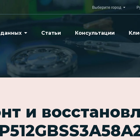
Выберите город
Р
 данных
Статьи
Консультации
Кли
нт и восстанов
P512GBSS3A58A