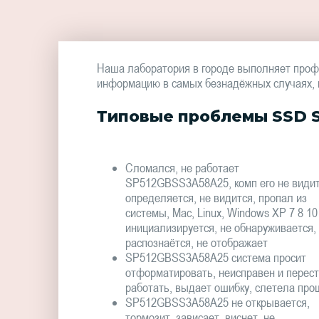
Наша лаборатория в городе выполняет про
информацию в самых безнадёжных случаях, в 
Типовые проблемы SSD S
Сломался, не работает
SP512GBSS3A58A25, комп его не видит
определяется, не видится, пропал из
системы, Mac, Linux, Windows XP 7 8 10
инициализируется, не обнаруживается,
распознаётся, не отображает
SP512GBSS3A58A25 система просит
отформатировать, неисправен и перес
работать, выдает ошибку, слетела про
SP512GBSS3A58A25 не открывается,
тормозит, зависает, виснет, не