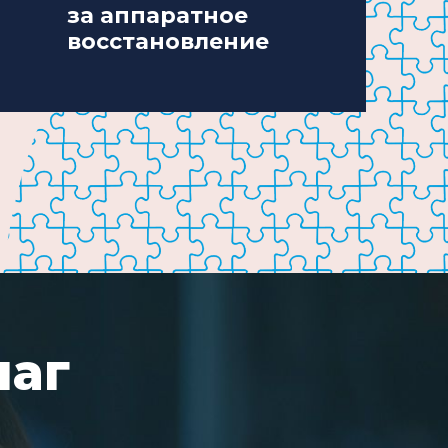
за аппаратное
восстановление
шаг