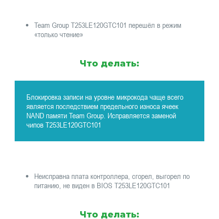
Team Group T253LE120GTC101 перешёл в режим
«только чтение»
Что делать:
Блокировка записи на уровне микрокода чаще всего
является последствием предельного износа ячеек
NAND памяти Team Group. Исправляется заменой
чипов T253LE120GTC101
Неисправна плата контроллера, сгорел, выгорел по
питанию, не виден в BIOS T253LE120GTC101
Что делать: