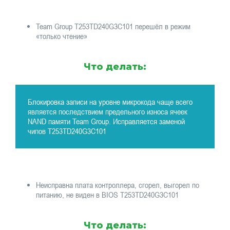
Team Group T253TD240G3C101 перешёл в режим
«только чтение»
Что делать:
Блокировка записи на уровне микрокода чаще всего
является последствием предельного износа ячеек
NAND памяти Team Group. Исправляется заменой
чипов T253TD240G3C101
Неисправна плата контроллера, сгорел, выгорел по
питанию, не виден в BIOS T253TD240G3C101
Что делать: