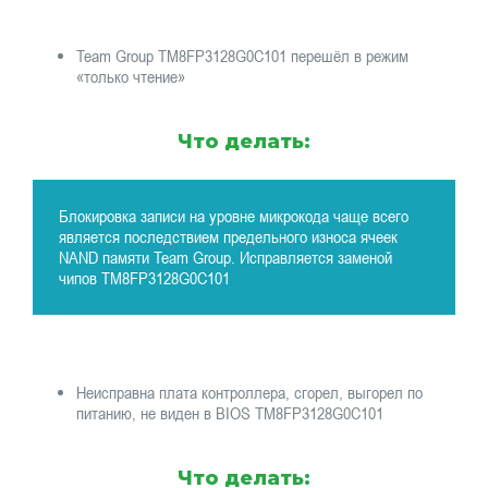
Team Group TM8FP3128G0C101 перешёл в режим
«только чтение»
Что делать:
Блокировка записи на уровне микрокода чаще всего
является последствием предельного износа ячеек
NAND памяти Team Group. Исправляется заменой
чипов TM8FP3128G0C101
Неисправна плата контроллера, сгорел, выгорел по
питанию, не виден в BIOS TM8FP3128G0C101
Что делать: