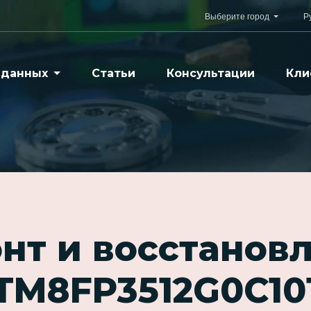
Выберите город
Р
 данных
Статьи
Консультации
Кли
нт и восстанов
TM8FP3512G0C10