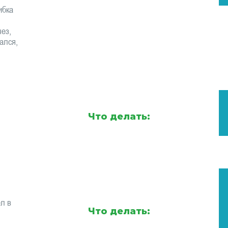
ибка
ез,
ался,
Что делать:
л в
Что делать: