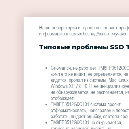
Наша лаборатория в городе выполняет проф
информацию в самых безнадёжных случаях, в 
Типовые проблемы SSD 
Сломался, не работает TM8FP3512G0C
комп его не видит, не определяется, не
видится, пропал из системы, Mac, Linux
Windows XP 7 8 10 11 не инициализируе
не обнаруживается, не распознаётся, н
отображает
TM8FP3512G0C101 система просит
отформатировать, неисправен и перес
работать, выдает ошибку, слетела про
TM8FP3512G0C101 не открывается,
тормозит, зависает, виснет, не