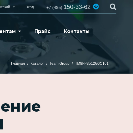
150-33-62
усский
Вход
+7 (495)
ентам
Прайс
Контакты
Главная
Каталог
Team Group
TM8FP3512G0C101
ление
1