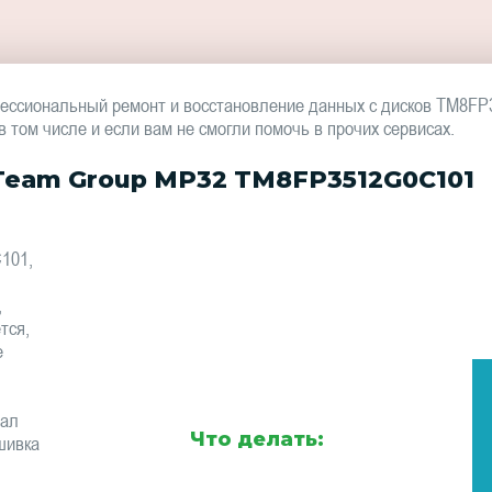
ессиональный ремонт и восстановление данных с дисков TM8F
том числе и если вам не смогли помочь в прочих сервисах.
Team Group MP32 TM8FP3512G0C101
101,
,
тся,
е
тал
Что делать:
шивка