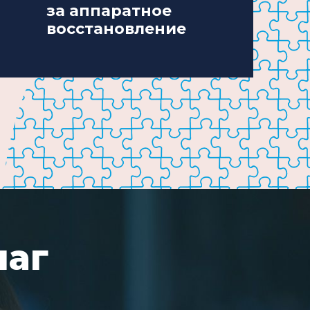
за аппаратное
восстановление
шаг