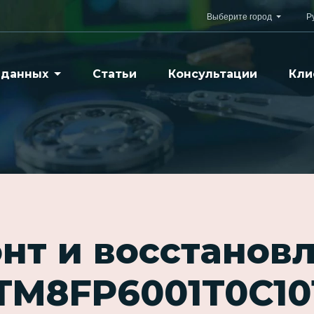
Выберите город
Р
 данных
Статьи
Консультации
Кли
нт и восстанов
TM8FP6001T0C10