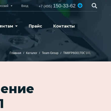
150-33-62
усский
Вход
+7 (495)
ентам
Прайс
Контакты
Главная
Каталог
Team Group
TM8FP6001T0C101
ление
1