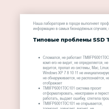
Наша лаборатория в городе выполняет проф
информацию в самых безнадёжных случаях, в 
Типовые проблемы SSD 
Сломался, не работает TM8FP6001T0C
комп его не видит, не определяется, не
видится, пропал из системы, Mac, Linux
Windows XP 7 8 10 11 не инициализируе
не обнаруживается, не распознаётся, н
отображает
TM8FP6001T0C101 система просит
отформатировать, неисправен и перес
работать, выдает ошибку, слетела про
TM8FP6001T0C101 не открывается,
тормозит, зависает, виснет, не