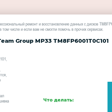
ессиональный ремонт и восстановление данных с дисков TM8F
том числе и если вам не смогли помочь в прочих сервисах.
Team Group MP33 TM8FP6001T0C101
101,
,
тся,
е
тал
Что делать:
шивка