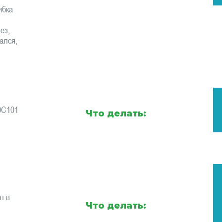
ибка
ез,
ался,
0C101
Что делать:
л в
Что делать: