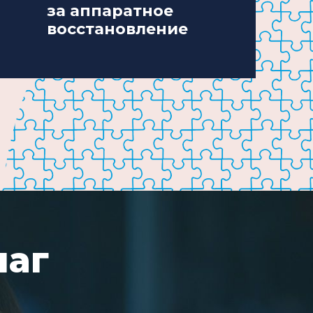
за аппаратное
восстановление
шаг