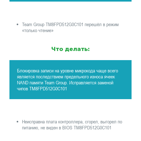
Team Group TM8FPD512G0C101 перешёл в режим
«только чтение»
Что делать:
Блокировка записи на уровне микрокода чаще всего
является последствием предельного износа ячеек
NAND памяти Team Group. Исправляется заменой
чипов TM8FPD512G0C101
Неисправна плата контроллера, сгорел, выгорел по
питанию, не виден в BIOS TM8FPD512G0C101