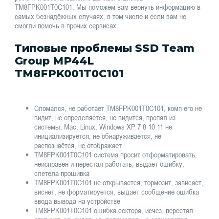
TM8FPK001T0C101. Мы поможем вам вернуть информацию в
самых безнадёжных случаях, в том числе и если вам не
смогли помочь в прочих сервисах.
Типовые проблемы SSD Team
Group MP44L
TM8FPK001T0C101
Сломался, не работает TM8FPK001T0C101, комп его не
видит, не определяется, не видится, пропал из
системы, Mac, Linux, Windows XP 7 8 10 11 не
инициализируется, не обнаруживается, не
распознаётся, не отображает
TM8FPK001T0C101 система просит отформатировать,
неисправен и перестал работать, выдает ошибку,
слетела прошивка
TM8FPK001T0C101 не открывается, тормозит, зависает,
виснет, не форматируется, выдаёт сообщение ошибка
ввода вывода на устройстве
TM8FPK001T0C101 ошибка сектора, исчез, перестал