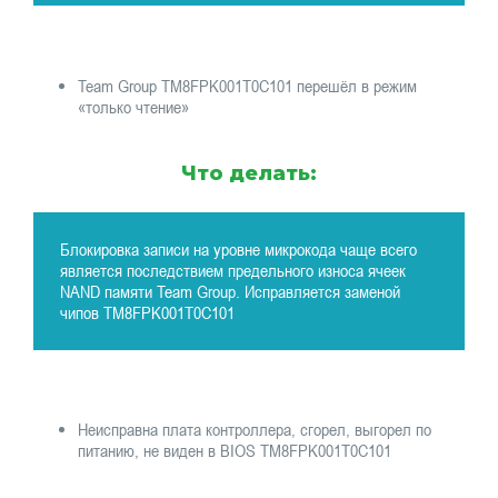
Team Group TM8FPK001T0C101 перешёл в режим
«только чтение»
Что делать:
Блокировка записи на уровне микрокода чаще всего
является последствием предельного износа ячеек
NAND памяти Team Group. Исправляется заменой
чипов TM8FPK001T0C101
Неисправна плата контроллера, сгорел, выгорел по
питанию, не виден в BIOS TM8FPK001T0C101