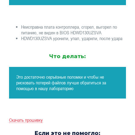
Неисправна плата контроллера, сгорел, выгорел по
питанию, не виден в BIOS HDWD130UZSVA
HDWD130UZSVA уронили, упал, ударили, после удара
Что делать:
Это достаточно серъёзные поломки и чтобы не
рисковать потерей файлов лучше обратиться за
помощью в нашу лабораторию
Скачать прошивку
Если это не помогло: