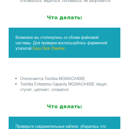
откликаться, видеться, поломался, не запускается
Что делать:
Возможно вы столкнулись со сбоем файловой
системы. Для проверки воспользуйтесь фирменной
утилитой
Easy Disk Checker
Отключается Toshiba MG04ACA400E
Toshiba Enterprise Capacity MG04ACA400E пищит,
стучит, щёлкает, сломался
Что делать:
Проверьте соединительные кабели, убедитесь что