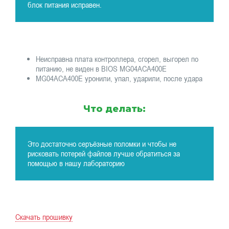
блок питания исправен.
Неисправна плата контроллера, сгорел, выгорел по
питанию, не виден в BIOS MG04ACA400E
MG04ACA400E уронили, упал, ударили, после удара
Что делать:
Это достаточно серъёзные поломки и чтобы не
рисковать потерей файлов лучше обратиться за
помощью в нашу лабораторию
Скачать прошивку