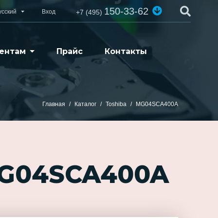
150-33-62
усский
Вход
+7 (495)
ентам
Прайс
Контакты
Главная
Каталог
Toshiba
MG04SCA400A
MG04SCA400A