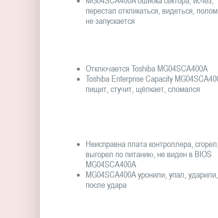
MG04SCA400A ошибка сектора, исчез,
перестал откликаться, видеться, полом
не запускается
Отключается Toshiba MG04SCA400A
Toshiba Enterprise Capacity MG04SCA40
пищит, стучит, щёлкает, сломался
Неисправна плата контроллера, сгорел
выгорел по питанию, не виден в BIOS
MG04SCA400A
MG04SCA400A уронили, упал, ударили,
после удара