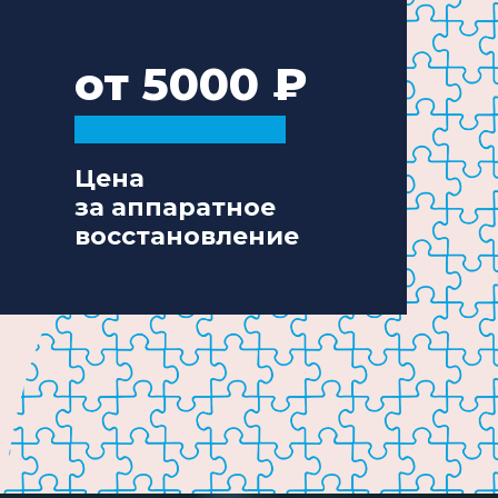
от 5000
Цена
за аппаратное
восстановление