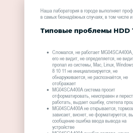
Наша лаборатория в городе выполняет про
в самых безнадёжных случаях, в том числе и
Типовые проблемы HDD T
Сломался, не работает MG04SCA400A,
его не видит, не определяется, не види
пропал из системы, Mac, Linux, Window
8 10 11 не инициализируется, не
обнаруживается, не распознаётся, не
отображает
MG04SCA400A система просит
отформатировать, неисправен и перес
работать, выдает ошибку, слетела про
MG04SCA400A не открывается, тормоз
зависает, виснет, не форматируется, в
сообщение ошибка ввода вывода на
устройстве