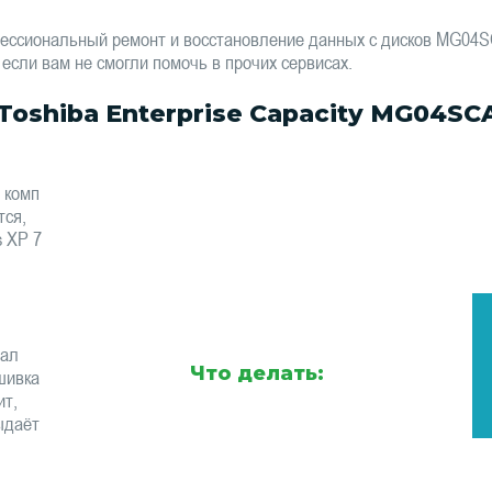
фессиональный ремонт и восстановление данных с дисков MG0
 если вам не смогли помочь в прочих сервисах.
oshiba Enterprise Capacity MG04S
 комп
тся,
s XP 7
тал
Что делать:
шивка
ит,
ыдаёт