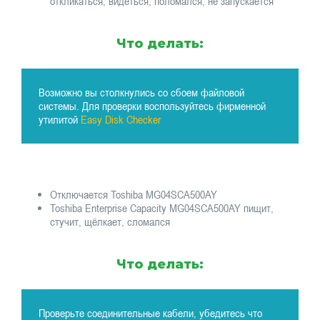
откликаться, видеться, поломался, не запускается
Что делать:
Возможно вы столкнулись со сбоем файловой
системы. Для проверки воспользуйтесь фирменной
утилитой
Easy Disk Checker
Отключается Toshiba MG04SCA500AY
Toshiba Enterprise Capacity MG04SCA500AY пищит,
стучит, щёлкает, сломался
Что делать:
Проверьте соединительные кабели, убедитесь что