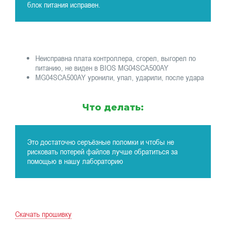
блок питания исправен.
Неисправна плата контроллера, сгорел, выгорел по
питанию, не виден в BIOS MG04SCA500AY
MG04SCA500AY уронили, упал, ударили, после удара
Что делать:
Это достаточно серъёзные поломки и чтобы не
рисковать потерей файлов лучше обратиться за
помощью в нашу лабораторию
Скачать прошивку