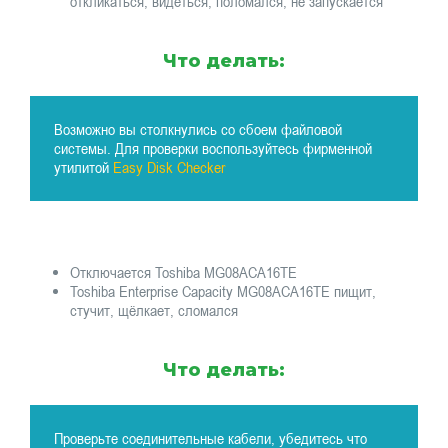
откликаться, видеться, поломался, не запускается
Что делать:
Возможно вы столкнулись со сбоем файловой
системы. Для проверки воспользуйтесь фирменной
утилитой
Easy Disk Checker
Отключается Toshiba MG08ACA16TE
Toshiba Enterprise Capacity MG08ACA16TE пищит,
стучит, щёлкает, сломался
Что делать:
Проверьте соединительные кабели, убедитесь что