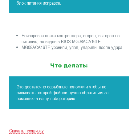
блок питания исправен.
Неисправна плата контроллера, сгорел, выгорел по
питанию, не виден в BIOS MG08ACA16TE
MG08ACA16TE уронили, упал, ударили, после удара
Что делать:
Это достаточно серъёзные поломки и чтобы не
рисковать потерей файлов лучше обратиться за
помощью в нашу лабораторию
Скачать прошивку