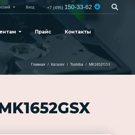
150-33-62
усский
Вход
+7 (495)
ентам
Прайс
Контакты
Главная
Каталог
Toshiba
MK1652GSX
 MK1652GSX