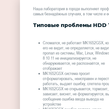
Наша лаборатория в городе выполняет проф
самых безнадёжных случаях, в том числе и е
Типовые проблемы HDD 
Сломался, не работает MK1652GSX, к
его не видит, не определяется, не види
пропал из системы, Mac, Linux, Window
8 10 11 не инициализируется, не
обнаруживается, не распознаётся, не
отображает
MK1652GSX система просит
отформатировать, неисправен и перес
работать, выдает ошибку, слетела про
MK1652GSX не открывается, тормозит,
зависает, виснет, не форматируется, в
сообщение ошибка ввода вывода на
устройстве