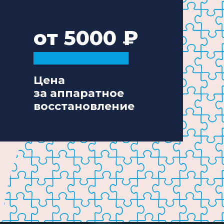
от 5000
Цена
за аппаратное
восстановление