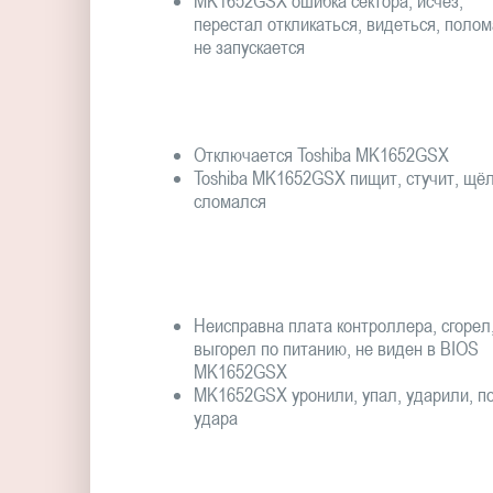
MK1652GSX ошибка сектора, исчез,
перестал откликаться, видеться, полом
не запускается
Отключается Toshiba MK1652GSX
Toshiba MK1652GSX пищит, стучит, щёл
сломался
Неисправна плата контроллера, сгорел
выгорел по питанию, не виден в BIOS
MK1652GSX
MK1652GSX уронили, упал, ударили, п
удара