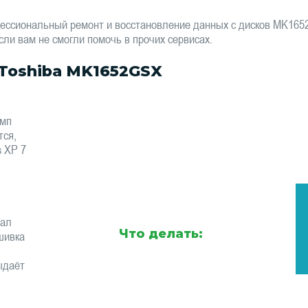
ессиональный ремонт и восстановление данных с дисков MK16
сли вам не смогли помочь в прочих сервисах.
Toshiba MK1652GSX
омп
тся,
s XP 7
тал
Что делать:
шивка
ыдаёт