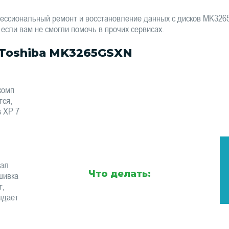
фессиональный ремонт и восстановление данных с дисков MK3
 если вам не смогли помочь в прочих сервисах.
Toshiba MK3265GSXN
комп
тся,
s XP 7
тал
Что делать:
шивка
т,
ыдаёт