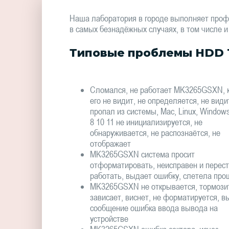
Наша лаборатория в городе выполняет про
в самых безнадёжных случаях, в том числе и
Типовые проблемы HDD 
Сломался, не работает MK3265GSXN, 
его не видит, не определяется, не види
пропал из системы, Mac, Linux, Window
8 10 11 не инициализируется, не
обнаруживается, не распознаётся, не
отображает
MK3265GSXN система просит
отформатировать, неисправен и перес
работать, выдает ошибку, слетела про
MK3265GSXN не открывается, тормози
зависает, виснет, не форматируется, в
сообщение ошибка ввода вывода на
устройстве