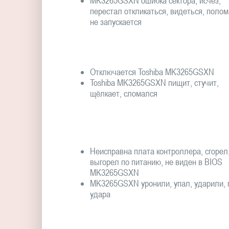
MK3265GSXN ошибка сектора, исчез,
перестал откликаться, видеться, полом
не запускается
Отключается Toshiba MK3265GSXN
Toshiba MK3265GSXN пищит, стучит,
щёлкает, сломался
Неисправна плата контроллера, сгорел
выгорел по питанию, не виден в BIOS
MK3265GSXN
MK3265GSXN уронили, упал, ударили, 
удара