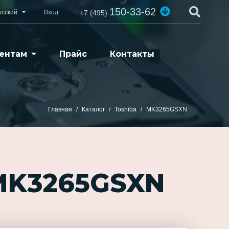
150-33-62
усский
Вход
+7 (495)
ентам
Прайс
Контакты
Главная
Каталог
Toshiba
MK3265GSXN
 MK3265GSXN