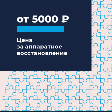
от 5000
Цена
за аппаратное
восстановление