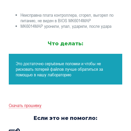
Неисправна плата контроллера, сгорел, выгорел по
питанию, не виден в BIOS MK6014MAP
MK6014MAP уронили, упал, ударили, после удара
Что делать:
Это достаточно серъёзные поломки и чтобы не
рисковать потерей файлов лучше обратиться за
помощью в нашу лабораторию
Скачать прошивку
Если это не помогло: