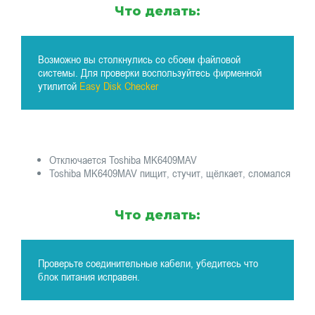
Что делать:
Возможно вы столкнулись со сбоем файловой
системы. Для проверки воспользуйтесь фирменной
утилитой
Easy Disk Checker
Отключается Toshiba MK6409MAV
Toshiba MK6409MAV пищит, стучит, щёлкает, сломался
Что делать:
Проверьте соединительные кабели, убедитесь что
блок питания исправен.