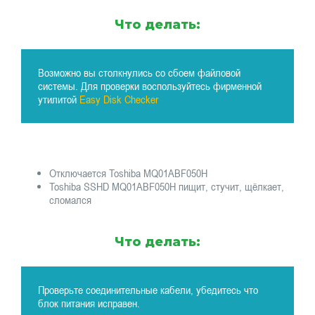
Что делать:
Возможно вы столкнулись со сбоем файловой
системы. Для проверки воспользуйтесь фирменной
утилитой
Easy Disk Checker
Отключается Toshiba MQ01ABF050H
Toshiba SSHD MQ01ABF050H пищит, стучит, щёлкает,
сломался
Что делать:
Проверьте соединительные кабели, убедитесь что
блок питания исправен.