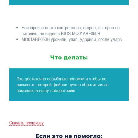
Неисправна плата контроллера, сгорел, выгорел по
питанию, не виден в BIOS MQ01ABF050H
MQ01ABF050H уронили, упал, ударили, после удара
Что делать:
Это достаточно серъёзные поломки и чтобы не
рисковать потерей файлов лучше обратиться за
помощью в нашу лабораторию
Скачать прошивку
Если это не помогло: