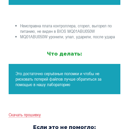
Неисправна плата контроллера, сгорел, выгорел по
питанию, не виден в BIOS MQ01ABU050W
MQ01ABU050W уронили, упал, ударили, после удара
Что делать:
Это достаточно серъёзные поломки и чтобы не
рисковать потерей файлов лучше обратиться за
помощью в нашу лабораторию
Скачать прошивку
Если это не помогло: