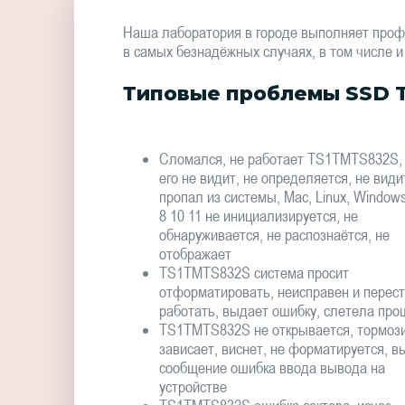
Наша лаборатория в городе выполняет про
в самых безнадёжных случаях, в том числе и
Типовые проблемы SSD T
Сломался, не работает TS1TMTS832S,
его не видит, не определяется, не види
пропал из системы, Mac, Linux, Window
8 10 11 не инициализируется, не
обнаруживается, не распознаётся, не
отображает
TS1TMTS832S система просит
отформатировать, неисправен и перес
работать, выдает ошибку, слетела про
TS1TMTS832S не открывается, тормози
зависает, виснет, не форматируется, в
сообщение ошибка ввода вывода на
устройстве