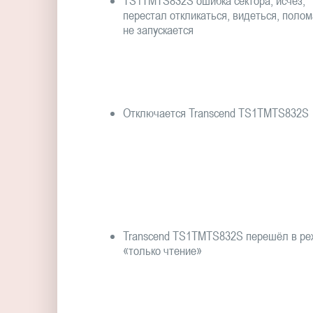
TS1TMTS832S ошибка сектора, исчез,
перестал откликаться, видеться, полом
не запускается
Отключается Transcend TS1TMTS832S
Transcend TS1TMTS832S перешёл в р
«только чтение»