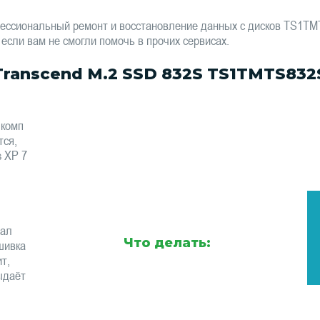
фессиональный ремонт и восстановление данных с дисков TS1T
 если вам не смогли помочь в прочих сервисах.
ranscend M.2 SSD 832S TS1TMTS832
 комп
тся,
s XP 7
тал
Что делать:
шивка
т,
ыдаёт