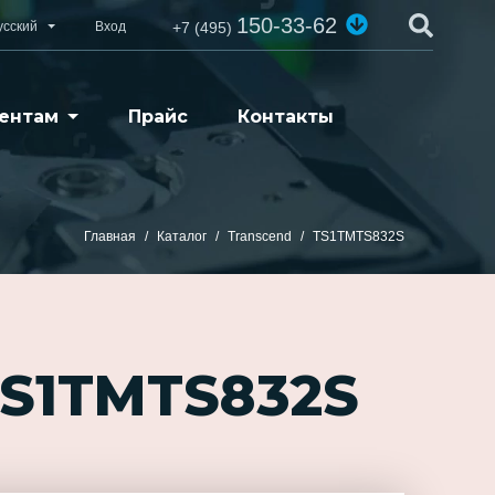
150-33-62
усский
Вход
+7 (495)
ентам
Прайс
Контакты
Главная
Каталог
Transcend
TS1TMTS832S
TS1TMTS832S